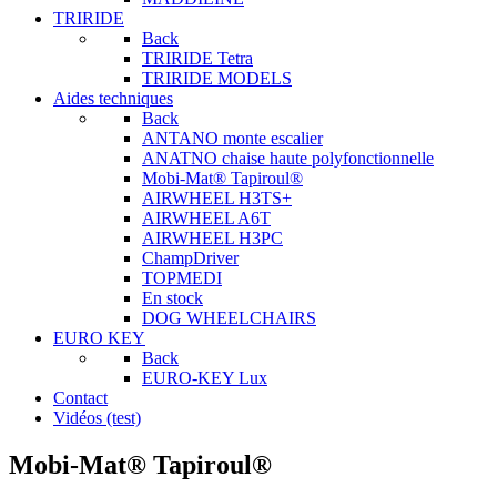
TRIRIDE
Back
TRIRIDE Tetra
TRIRIDE MODELS
Aides techniques
Back
ANTANO monte escalier
ANATNO chaise haute polyfonctionnelle
Mobi-Mat® Tapiroul®
AIRWHEEL H3TS+
AIRWHEEL A6T
AIRWHEEL H3PC
ChampDriver
TOPMEDI
En stock
DOG WHEELCHAIRS
EURO KEY
Back
EURO-KEY Lux
Contact
Vidéos (test)
Mobi-Mat® Tapiroul®